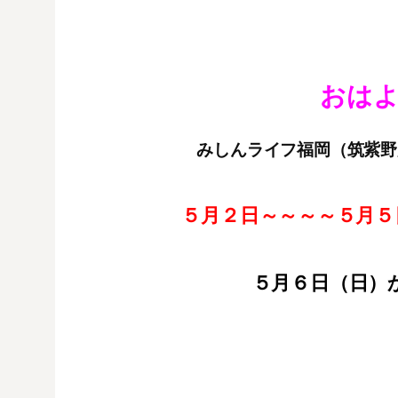
おは
みしんライフ福岡（筑紫野
５月２日～～～～５月
５月６日（日）