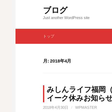
コ
ブログ
ン
テ
Just another WordPress site
ン
ツ
トップ
へ
ス
キ
ッ
月:
2018年4月
プ
みしんライフ福岡
イーク休みお知ら
2018年4月30日
/
WPMASTER