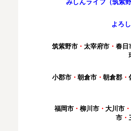
みしんライフ（筑紫
よろ
筑紫野市
・
太宰府市
・
春日
小郡市
・
朝倉市
・
朝倉郡
・
福岡市
・
柳川市
・
大川市
・
市
・