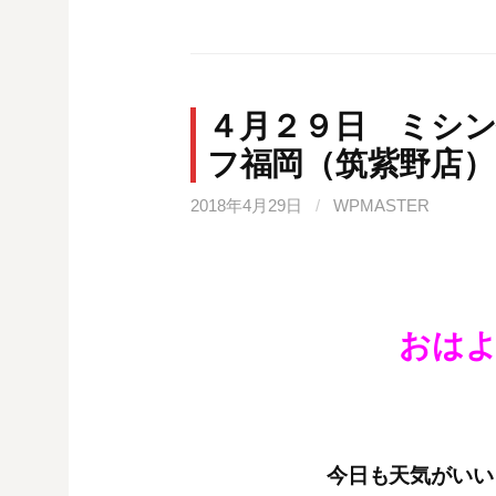
４月２９日 ミシ
フ福岡（筑紫野店）
2018年4月29日
/
WPMASTER
おは
今日も天気がいい１