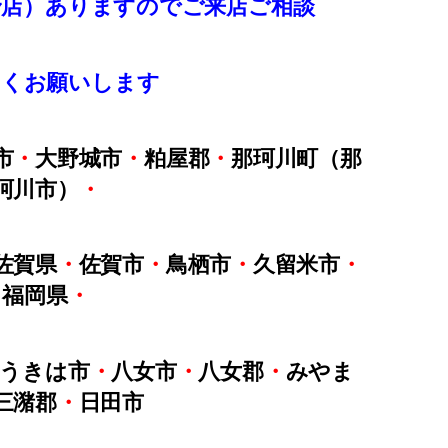
野店）ありますのでご来店ご相談
しくお願いします
市
・
大野城市
・
粕屋郡
・
那珂川町（那
珂川市）
・
佐賀県
・
佐賀市
・
鳥栖市
・
久留米市
・
福岡県
・
うきは市
・
八女市
・
八女郡
・
みやま
三潴郡
・
日田市