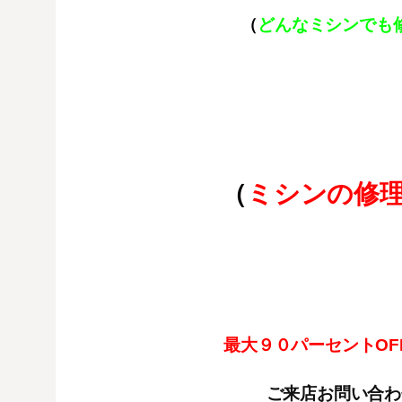
（
どんなミシンでも
（
ミシンの修
最大９０パーセントOF
ご来店お問い合わ