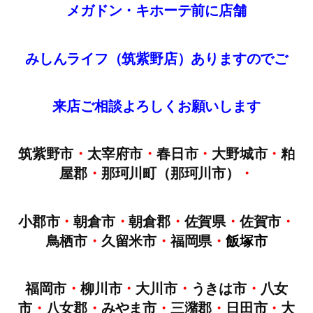
メガドン・キホーテ前に店舗
みしんライフ（筑紫野店）ありますのでご
来店
ご
相談
よろしくお願いします
筑紫野市
・
太宰府市
・
春日市
・
大野城市
・
粕
屋郡
・
那珂川町（那珂川市）
・
小郡市
・
朝倉市
・
朝倉郡
・
佐賀県
・
佐賀市
・
鳥栖市
・
久留米市
・
福岡県
・
飯塚市
福岡市
・
柳川市
・
大川市
・
うきは市
・
八女
市
・
八女郡
・
みやま市
・
三潴郡
・
日田市
・
大