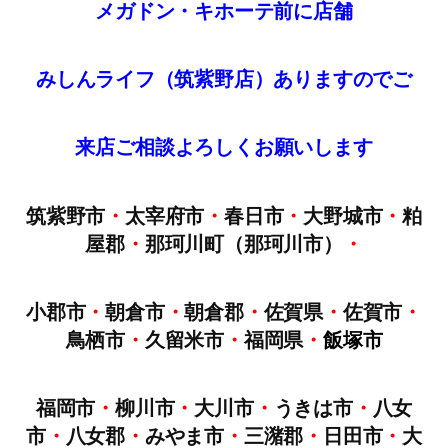
メガドン・キホーテ前に店舗
みしんライフ（筑紫野店）ありますのでご
来店
ご
相談
よろしくお願いします
筑紫野市
・
太宰府市
・
春日市
・
大野城市
・
粕
屋郡
・
那珂川町（那珂川市）
・
小郡市
・
朝倉市
・
朝倉郡
・
佐賀県
・
佐賀市
・
鳥栖市
・
久留米市
・
福岡県
・
飯塚市
福岡市
・
柳川市
・
大川市
・
うきは市
・
八女
市
・
八女郡
・
みやま市
・
三潴郡
・
日田市
・
大