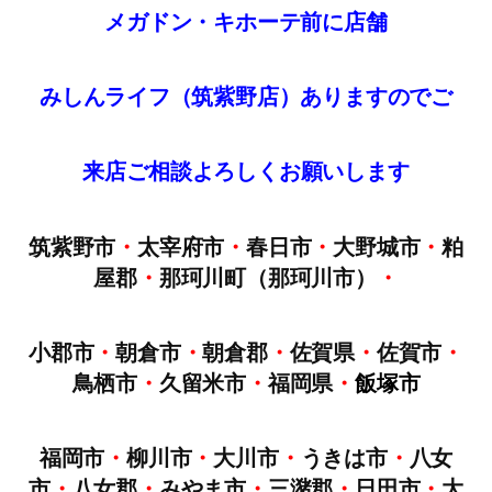
メガドン・キホーテ前に店舗
みしんライフ（筑紫野店）ありますのでご
来店
ご
相談
よろしくお願いします
筑紫野市
・
太宰府市
・
春日市
・
大野城市
・
粕
屋郡
・
那珂川町（那珂川市）
・
小郡市
・
朝倉市
・
朝倉郡
・
佐賀県
・
佐賀市
・
鳥栖市
・
久留米市
・
福岡県
・
飯塚市
福岡市
・
柳川市
・
大川市
・
うきは市
・
八女
市
・
八女郡
・
みやま市
・
三潴郡
・
日田市
・
大