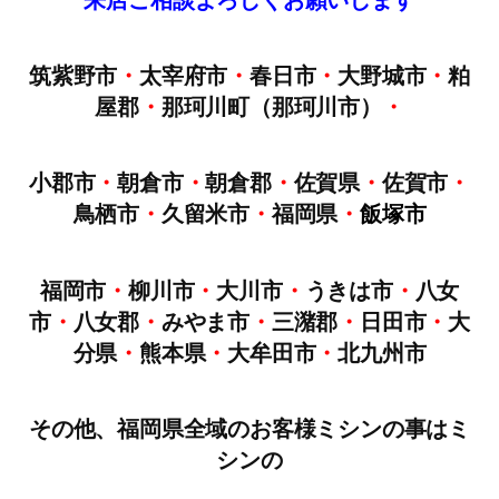
筑紫野市
・
太宰府市
・
春日市
・
大野城市
・
粕
屋郡
・
那珂川町（那珂川市）
・
小郡市
・
朝倉市
・
朝倉郡
・
佐賀県
・
佐賀市
・
鳥栖市
・
久留米市
・
福岡県
・
飯塚市
福岡市
・
柳川市
・
大川市
・
うきは市
・
八女
市
・
八女郡
・
みやま市
・
三潴郡
・
日田市
・
大
分県
・
熊本県
・
大牟田市
・
北九州市
その他、福岡県全域のお客様ミシンの事はミ
シンの