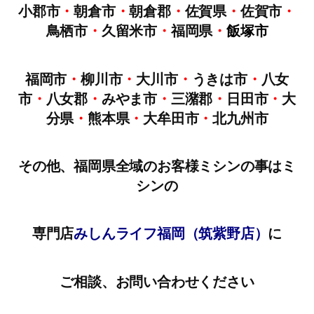
小郡市
・
朝倉市
・
朝倉郡
・
佐賀県
・
佐賀市
・
鳥栖市
・
久留米市
・
福岡県
・
飯塚市
福岡市
・
柳川市
・
大川市
・
うきは市
・
八女
市
・
八女郡
・
みやま市
・
三潴郡
・
日田市
・
大
分県
・
熊本県
・
大牟田市
・
北九州市
その他、福岡県全域のお客様ミシンの事はミ
シンの
専門店
みしんライフ福岡（筑紫野店）
に
ご相談、お問い合わせください