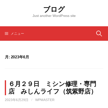
コ
ブログ
ン
テ
Just another WordPress site
ン
ツ
へ
検
メニュー
ス
キ
索:
ッ
プ
月:
2023年6月
６月２９日 ミシン修理・専門
店 みしんライフ（筑紫野店）
2023年6月29日
/
WPMASTER