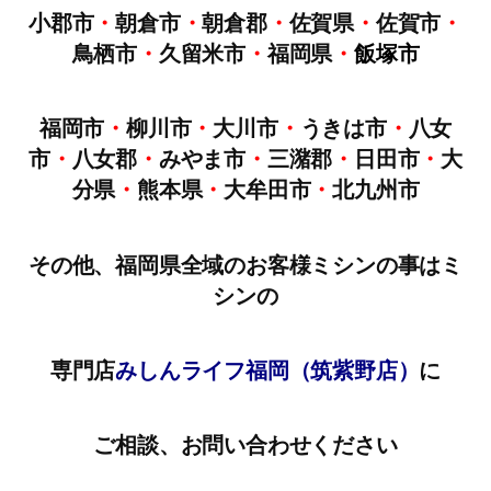
小郡市
・
朝倉市
・
朝倉郡
・
佐賀県
・
佐賀市
・
鳥栖市
・
久留米市
・
福岡県
・
飯塚市
福岡市
・
柳川市
・
大川市
・
うきは市
・
八女
市
・
八女郡
・
みやま市
・
三潴郡
・
日田市
・
大
分県
・
熊本県
・
大牟田市
・
北九州市
その他、福岡県全域のお客様ミシンの事はミ
シンの
専門店
みしんライフ福岡（筑紫野店）
に
ご相談、お問い合わせください