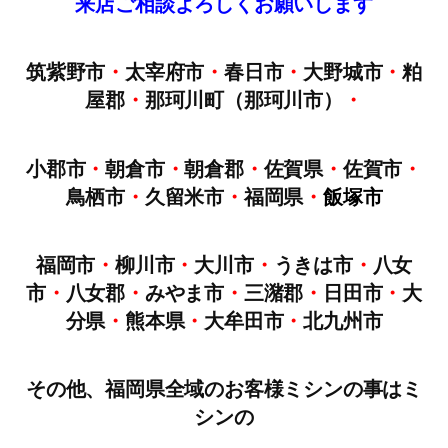
来店
ご
相談
よろしくお願いします
筑紫野市
・
太宰府市
・
春日市
・
大野城市
・
粕
屋郡
・
那珂川町（那珂川市）
・
小郡市
・
朝倉市
・
朝倉郡
・
佐賀県
・
佐賀市
・
鳥栖市
・
久留米市
・
福岡県
・
飯塚市
福岡市
・
柳川市
・
大川市
・
うきは市
・
八女
市
・
八女郡
・
みやま市
・
三潴郡
・
日田市
・
大
分県
・
熊本県
・
大牟田市
・
北九州市
その他、福岡県全域のお客様ミシンの事はミ
シンの