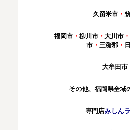
久留米市
・
福岡市
・
柳川市
・
大川市
・
市
・
三潴郡
・
大牟田市
その他、福岡県全域
専門店
みしん