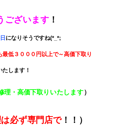
うございます
！
日
になりそうですね(*_*;
も最低３０００円以上で～高価下取
り
いたします！
修理・高価下取りいたします
）
理は必ず専門店で
！！）