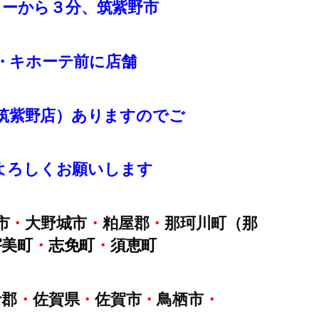
ターから３分、筑紫野市
・キホーテ前に店舗
筑紫野店）ありますのでご
よろしくお願いします
市
・
大野城市
・
粕屋郡
・
那珂川町（那
宇美町
・
志免町
・
須恵町
倉郡
・
佐賀県
・
佐賀市
・
鳥栖市
・