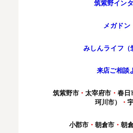
筑紫野イン
メガドン
みしんライフ（
来店
ご
相談
筑紫野市
・
太宰府市
・
春日
珂川市）
・
小郡市
・
朝倉市
・
朝