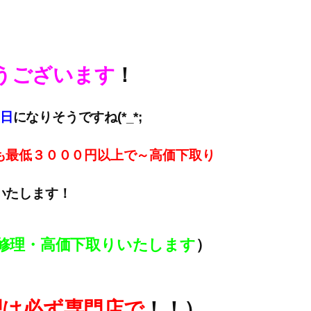
うございます
！
日
になりそうですね(*_*;
も最低３０００円以上で～高価下取
り
いたします！
修理・高価下取りいたします
）
理は必ず専門店で
！！）