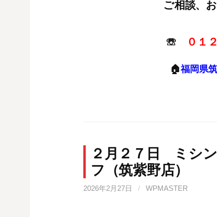
ご相談、
☏
０１
🏠
福岡県
２月２７日 ミシ
フ（筑紫野店）
2026年2月27日
/
WPMASTER