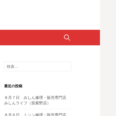
検
索:
検
索:
最近の投稿
８月７日 みしん修理・販売専門店
みしんライフ（筑紫野店）
８月６日 ミシン修理・販売専門店