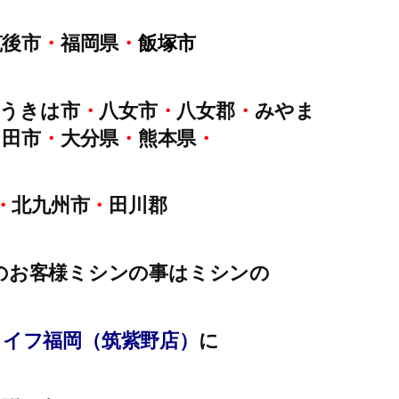
筑後市
・
福岡県
・
飯塚市
うきは市
・
八女市
・
八女郡
・
みやま
日田市
・
大分県
・
熊本県
・
・
北九州市
・
田川郡
のお客様ミシンの事はミシンの
ライフ福岡（筑紫野店）
に