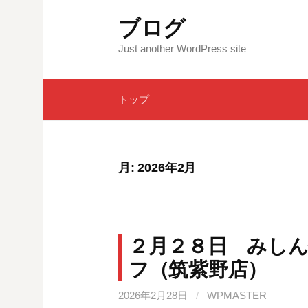
コ
ブログ
ン
テ
Just another WordPress site
ン
ツ
トップ
へ
ス
キ
ッ
月:
2026年2月
プ
２月２８日 みし
フ（筑紫野店）
2026年2月28日
/
WPMASTER