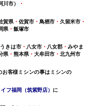
珂川市）
・
佐賀県
・
佐賀市
・
鳥栖市
・
久留米市
・
岡県
・
飯塚市
うきは市
・
八女市
・
八女郡
・
みやま
分県
・
熊本県
・
大牟田市
・
北九州市
のお客様ミシンの事はミシンの
ライフ福岡（筑紫野店）
に