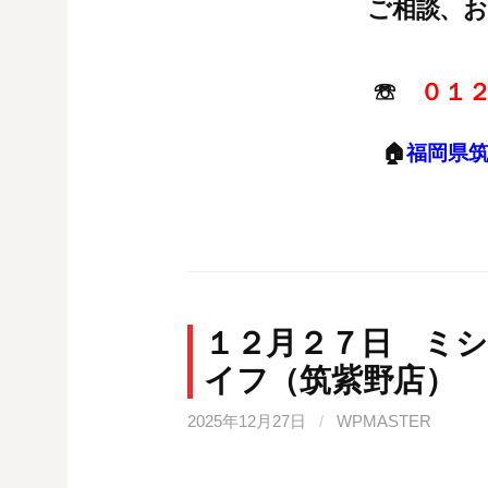
ご相談、
☏
０１
🏠
福岡県
１２月２７日 ミ
イフ（筑紫野店）
2025年12月27日
/
WPMASTER