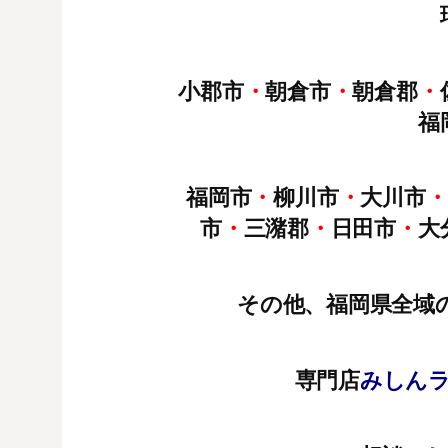
小郡市
・
朝倉市
・
朝倉郡
・
福
福岡市
・
柳川市
・
大川市
・
市
・
三潴郡
・
日田市
・
大
その他、福岡県全域
専門店
みしん