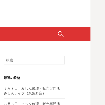
検
索:
検
索:
最近の投稿
８月７日 みしん修理・販売専門店
みしんライフ（筑紫野店）
８月６日 ミシン修理・販売専門店