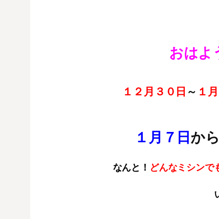
おはよ
１２月３０日
～
１月
１月７日
か
なんと！
どんなミシンで