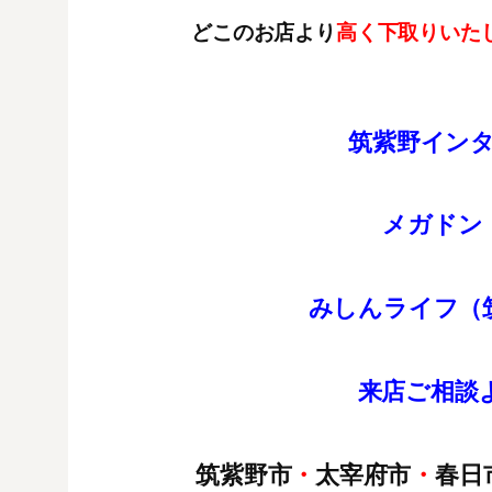
どこのお店より
高く下取りいた
筑紫野イン
メガドン
みしんライフ（
来店
ご
相談
筑紫野市
・
太宰府市
・
春日