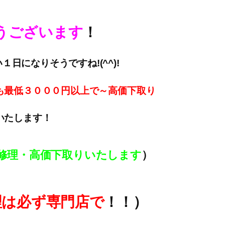
うございます
！
日になりそうですね!(^^)!
も最低３０００円以上で～高価下取
り
いたします！
修理・高価下取りいたします
）
理は必ず専門店で
！！）