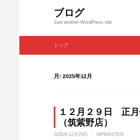
コ
ブログ
ン
テ
Just another WordPress site
ン
ツ
トップ
へ
ス
キ
ッ
月:
2025年12月
プ
１２月２９日 正
（筑紫野店）
2025年12月29日
/
WPMASTER