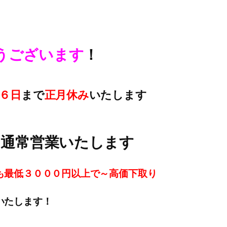
うございます
！
６日
まで
正月休み
いたします
ら通常営業いたします
も最低３０００円以上で～高価下取
り
いたします！