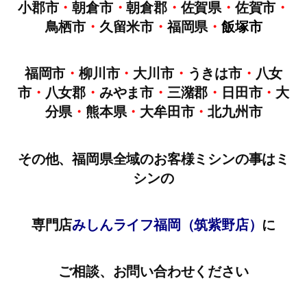
小郡市
・
朝倉市
・
朝倉郡
・
佐賀県
・
佐賀市
・
鳥栖市
・
久留米市
・
福岡県
・
飯塚市
福岡市
・
柳川市
・
大川市
・
うきは市
・
八女
市
・
八女郡
・
みやま市
・
三潴郡
・
日田市
・
大
分県
・
熊本県
・
大牟田市
・
北九州市
その他、福岡県全域のお客様ミシンの事はミ
シンの
専門店
みしんライフ福岡（筑紫野店）
に
ご相談、お問い合わせください