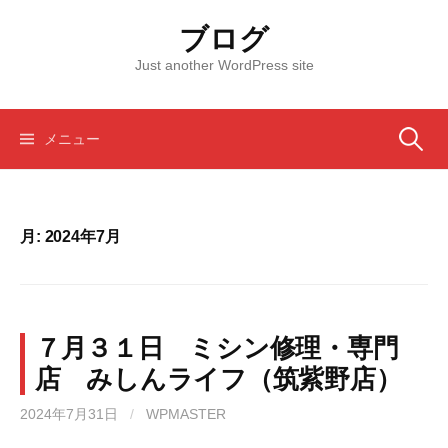
コ
ブログ
ン
テ
Just another WordPress site
ン
ツ
へ
検
メニュー
ス
キ
索:
ッ
プ
月:
2024年7月
７月３１日 ミシン修理・専門
店 みしんライフ（筑紫野店）
2024年7月31日
/
WPMASTER