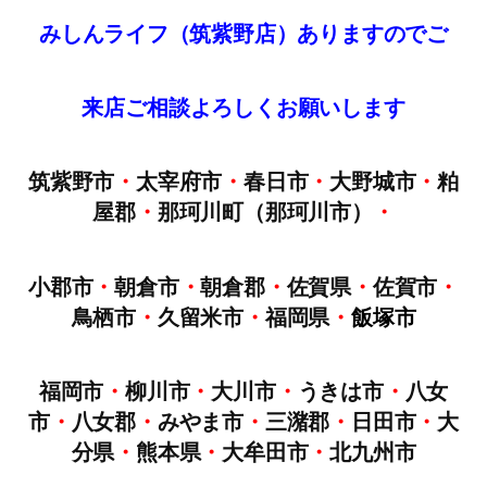
みしんライフ（筑紫野店）ありますのでご
来店
ご
相談
よろしくお願いします
筑紫野市
・
太宰府市
・
春日市
・
大野城市
・
粕
屋郡
・
那珂川町（那珂川市）
・
小郡市
・
朝倉市
・
朝倉郡
・
佐賀県
・
佐賀市
・
鳥栖市
・
久留米市
・
福岡県
・
飯塚市
福岡市
・
柳川市
・
大川市
・
うきは市
・
八女
市
・
八女郡
・
みやま市
・
三潴郡
・
日田市
・
大
分県
・
熊本県
・
大牟田市
・
北九州市