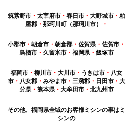
筑紫野市
・
太宰府市
・
春日市
・
大野城市
・
粕
屋郡
・
那珂川町（那珂川市）
・
小郡市
・
朝倉市
・
朝倉郡
・
佐賀県
・
佐賀市
・
鳥栖市
・
久留米市
・
福岡県
・
飯塚市
福岡市
・
柳川市
・
大川市
・
うきは市
・
八女
市
・
八女郡
・
みやま市
・
三潴郡
・
日田市
・
大
分県
・
熊本県
・
大牟田市
・
北九州市
その他、福岡県全域のお客様ミシンの事はミ
シンの