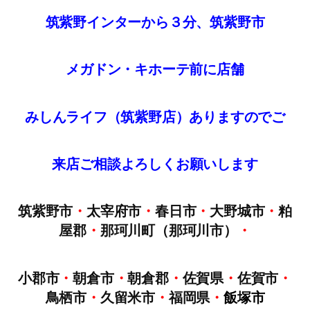
筑紫野インターから３分、筑紫野市
メガドン・キホーテ前に店舗
みしんライフ（筑紫野店）ありますのでご
来店
ご
相談
よろしくお願いします
筑紫野市
・
太宰府市
・
春日市
・
大野城市
・
粕
屋郡
・
那珂川町（那珂川市）
・
小郡市
・
朝倉市
・
朝倉郡
・
佐賀県
・
佐賀市
・
鳥栖市
・
久留米市
・
福岡県
・
飯塚市