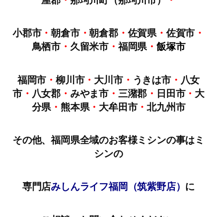
屋郡
・
那珂川町（那珂川市）
・
小郡市
・
朝倉市
・
朝倉郡
・
佐賀県
・
佐賀市
・
鳥栖市
・
久留米市
・
福岡県
・
飯塚市
福岡市
・
柳川市
・
大川市
・
うきは市
・
八女
市
・
八女郡
・
みやま市
・
三潴郡
・
日田市
・
大
分県
・
熊本県
・
大牟田市
・
北九州市
その他、福岡県全域のお客様ミシンの事はミ
シンの
専門店
みしんライフ福岡（筑紫野店）
に