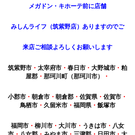
メガドン・キホーテ前に店舗
みしんライフ（筑紫野店）ありますのでご
来店
ご
相談
よろしくお願いします
筑紫野市
・
太宰府市
・
春日市
・
大野城市
・
粕
屋郡
・
那珂川町（那珂川市）
・
小郡市
・
朝倉市
・
朝倉郡
・
佐賀県
・
佐賀市
・
鳥栖市
・
久留米市
・
福岡県
・
飯塚市
福岡市
・
柳川市
・
大川市
・
うきは市
・
八女
市
・
八女郡
・
みやま市
・
三潴郡
・
日田市
・
大