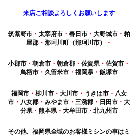
来店
ご
相談
よろしくお願いします
筑紫野市
・
太宰府市
・
春日市
・
大野城市
・
粕
屋郡
・
那珂川町（那珂川市）
・
小郡市
・
朝倉市
・
朝倉郡
・
佐賀県
・
佐賀市
・
鳥栖市
・
久留米市
・
福岡県
・
飯塚市
福岡市
・
柳川市
・
大川市
・
うきは市
・
八女
市
・
八女郡
・
みやま市
・
三潴郡
・
日田市
・
大
分県
・
熊本県
・
大牟田市
・
北九州市
その他、福岡県全域のお客様ミシンの事はミ