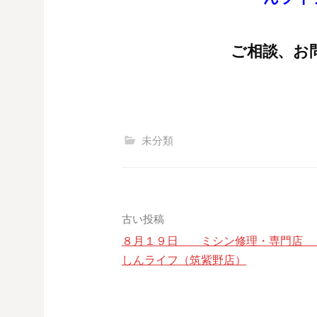
ご相談、お
未分類
投
古い投稿
８月１９日 ミシン修理・専門店
稿
しんライフ（筑紫野店）
ナ
ビ