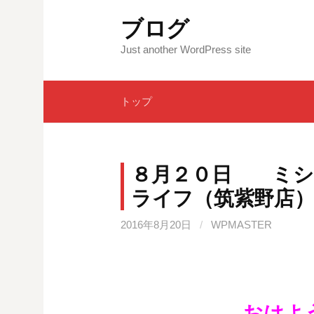
コ
ブログ
ン
テ
Just another WordPress site
ン
ツ
トップ
へ
ス
キ
ッ
８月２０日 ミシ
プ
ライフ（筑紫野店
2016年8月20日
/
WPMASTER
おはよ